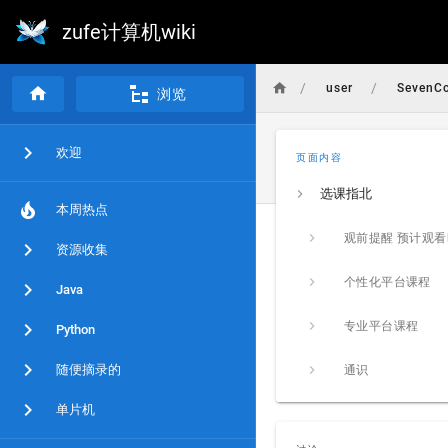
zufe计算机wiki
/
/
user
SevenCo
浏览
欢迎
页面内容
选课指北
本周热点
资源收集
个性化平台课程
Java
专业平台课程
Python
随便摘录的
通识
单片机