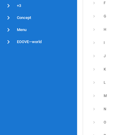
F
+3
G
Concept
Menu
H
EOOVE—world
I
J
K
L
M
N
O