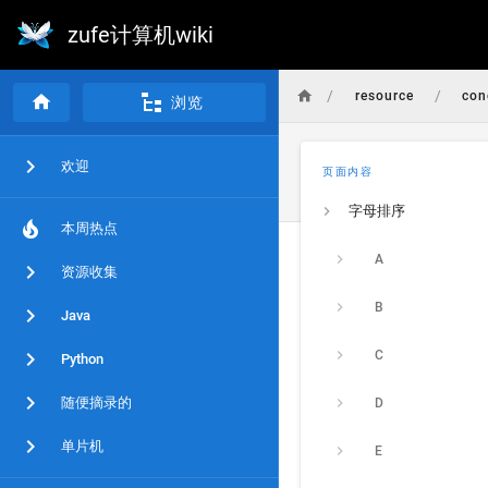
zufe计算机wiki
/
/
resource
con
浏览
欢迎
页面内容
字母排序
本周热点
A
资源收集
B
Java
C
Python
随便摘录的
D
单片机
E