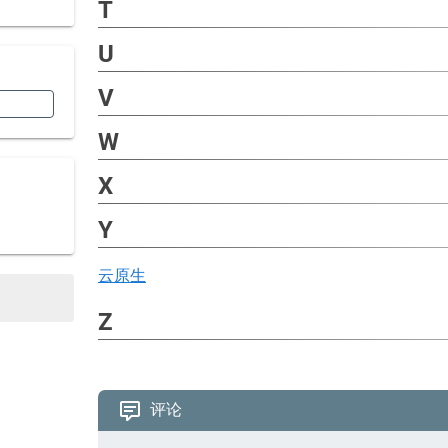
T
U
V
W
X
Y
云原生
Z
评论