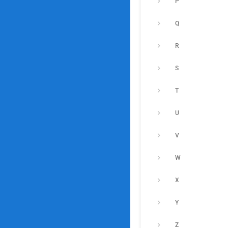
P
Q
R
S
T
U
V
W
X
Y
Z