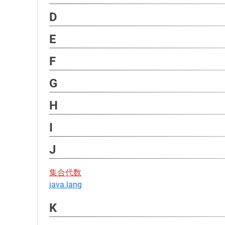
D
E
F
G
H
I
J
集合代数
java.lang
K