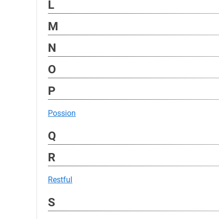
L
M
N
O
P
Possion
Q
R
Restful
S